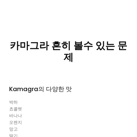
카마그라 흔히 볼수 있는 문
제
Kamagra의 다양한 맛
박하
쵸콜렛
바나나
오렌지
망고
딸기