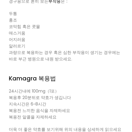
경구용으로 흔히 보는
부작용
은：
두통
홍조
코막힘 혹은 콧물
매스거움
어지러움
알러르기
과량으로 복용하는 경우 혹은 심한 부작용이 생기는 경우에는
바로 부근 병원으로 내원 받으세요.
Kamagra
복용법
24시간내에 100mg（1포）
복용후 20분뒤로 약효가 생깁니다
지속시간은 6~8시간
복용전 느끼한 음식을 자제하세요
복용전 알콜을 자제하세요
더욱 더 좋은 약효를 보기위해 위의 내용을 상세하게 읽으세요